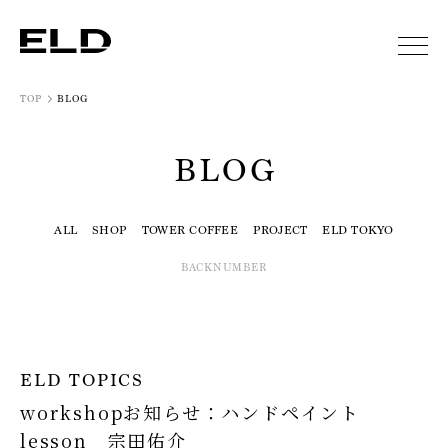
TOP
BLOG
BLOG
ALL
SHOP
TOWER COFFEE
PROJECT
ELD TOKYO
BACKNUMBER
ELD TOPICS
workshopお知らせ：ハンドペイント
lesson 宗田佑介