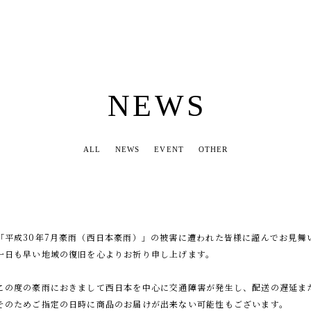
NEWS
ALL
NEWS
EVENT
OTHER
「平成30年7月豪雨（西日本豪雨）」の被害に遭われた皆様に謹んでお見舞
一日も早い地域の復旧を心よりお祈り申し上げます。
この度の豪雨におきまして西日本を中心に交通障害が発生し、
配送の遅延ま
そのためご指定の日時に商品のお届けが出来ない可能性もございます。