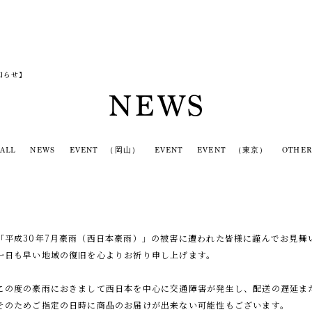
知らせ】
NEWS
ALL
NEWS
EVENT （岡山）
EVENT
EVENT （東京）
OTHER
「平成30年7月豪雨（西日本豪雨）」の被害に遭われた皆様に謹んでお見舞
一日も早い地域の復旧を心よりお祈り申し上げます。
この度の豪雨におきまして西日本を中心に交通障害が発生し、
配送の遅延ま
そのためご指定の日時に商品のお届けが出来ない可能性もございます。