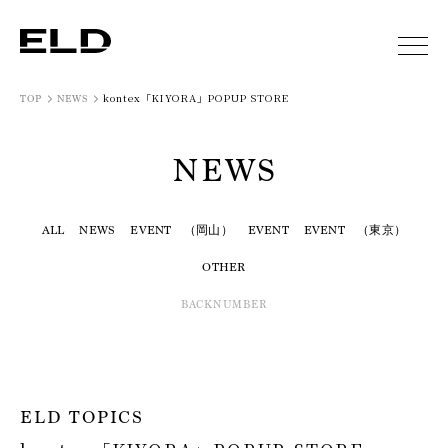
kontex「KIYORA」POPUP STORE
TOP
NEWS
NEWS
ALL
NEWS
EVENT （岡山）
EVENT
EVENT （東京）
OTHER
BACKNUMBER
ELD TOPICS