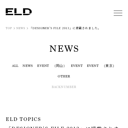
「DESIGNER’S FILE 2013」に掲載されました。
TOP
NEWS
NEWS
ALL
NEWS
EVENT （岡山）
EVENT
EVENT （東京）
OTHER
BACKNUMBER
ELD TOPICS