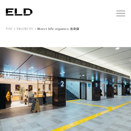
Merci life organics 池袋店
TOP
PROJECTS