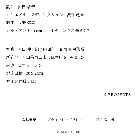
設計 : 沖田 恭子
クリエイティブディレクション : 渋谷 竜司
施工 : 荒兼 信喜
クライアント : 両備ホールディングス株式会社
写真 : 内田 伸一郎 / 内田伸一郎写真事務所
所在地 : 岡山県岡山市北区本町６−４０ RF
用途 : ビアガーデン
延床面積 : 385.26㎡
サイン計画：air+
PROJECTS
会社概要
プライバシーポリシー
お問い合わせ
© ELD Co.,Ltd.