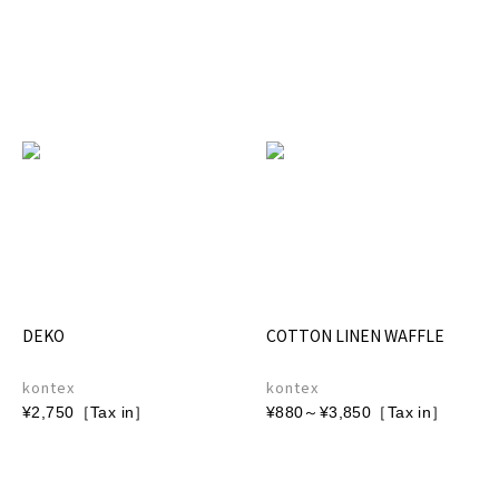
DEKO
COTTON LINEN WAFFLE
kontex
kontex
¥2,750［Tax in］
¥880～¥3,850［Tax in］