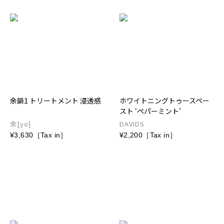
余韻1 トリートメント 浸透感
ホワイトニングトゥースペー
スト ‘ペパーミント’
余[yo]
DAVIDS
¥3,630［Tax in］
¥2,200［Tax in］