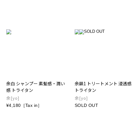
余白 シャンプー 素髪感・潤い
余韻1 トリートメント 浸透感
感 トライタン
トライタン
余[yo]
余[yo]
¥4,180［Tax in］
SOLD OUT