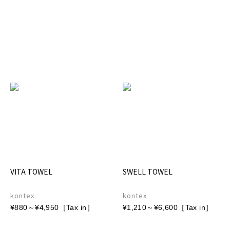
VITA TOWEL
SWELL TOWEL
kontex
kontex
¥880～¥4,950［Tax in］
¥1,210～¥6,600［Tax in］