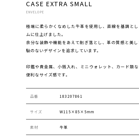
CASE EXTRA SMALL
ENVELOPE
極端に柔らかくなめした牛革を使用し、直線を基調とし
ムに仕上げました。
余分な装飾や機能をあえて削ぎ落とし、革の質感と美し
駄のないデザインを追求しています。
印鑑や貴金属、小銭入れ、ミニウォレット、カード類な
便利なサイズ感です。
品番
183207861
サイズ
W115×85×5mm
素材
牛革