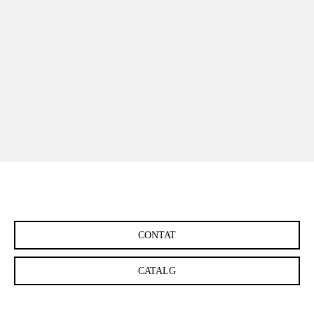
CASE 001「育てる」を楽しむ家
CASE
2020 OKAYAMA
2020 O
CONTAT
CATALG